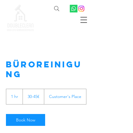
Warenkorb
Büroreinigu
ng
30-
45€
1 hr
1
30-45€
Customer's Place
h
Book Now